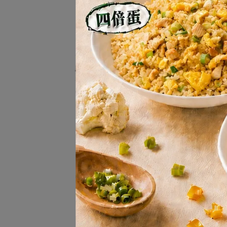
康福廚房青埔店
康福廚房中原店
實體銷售據點
店家經銷、團購
外