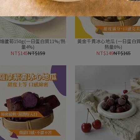
燴蘆筍150g(一日蛋白質11%/熱
黃金千貫冰心地瓜 (一日蛋白質
量4%)
熱量8%)
NT$145
NT$159
NT$149
NT$165