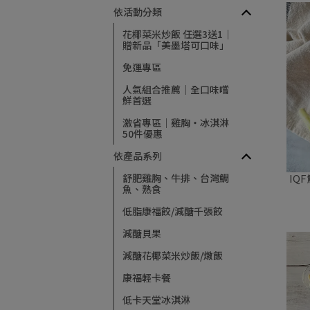
依活動分類
花椰菜米炒飯 任選3送1｜
贈新品「美墨塔可口味」
免運專區
人氣組合推薦｜全口味嚐
鮮首選
激省專區｜雞胸・冰淇淋
50件優惠
依產品系列
舒肥雞胸、牛排、台灣鯛
IQF鮮
魚、熟食
低脂康福餃/減醣千張餃
減醣貝果
減醣花椰菜米炒飯/燉飯
康福輕卡餐
低卡天堂冰淇淋