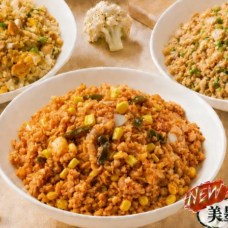
婆的番茄炒蛋150g(一日蛋白質
四季炒纖蔬150g(一日蛋白質3
9%/熱量4%)
量3%)
NT$79
NT$89
NT$89
NT$99