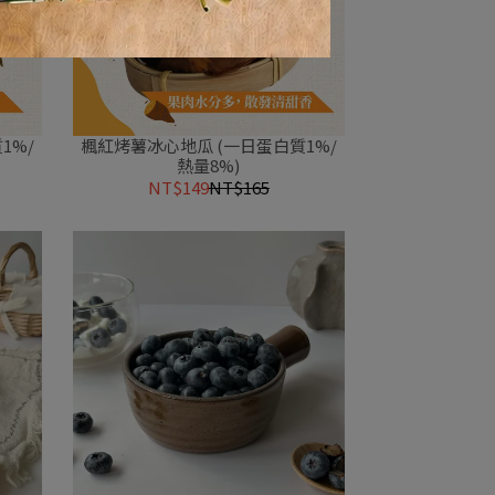
1%/
楓紅烤薯冰心地瓜 (一日蛋白質1%/
熱量8%)
NT$149
NT$165