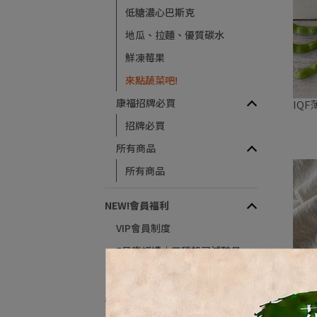
低糖濃心巴斯克
地瓜、拉麵、優質碳水
鮮凍莓果
來點蔬菜吧!
康福招牌必買
IQF
招牌必買
所有商品
所有商品
NEW!會員福利
VIP會員制度
8月康福禮｜三種起司減醣貝
果
產品加熱方式