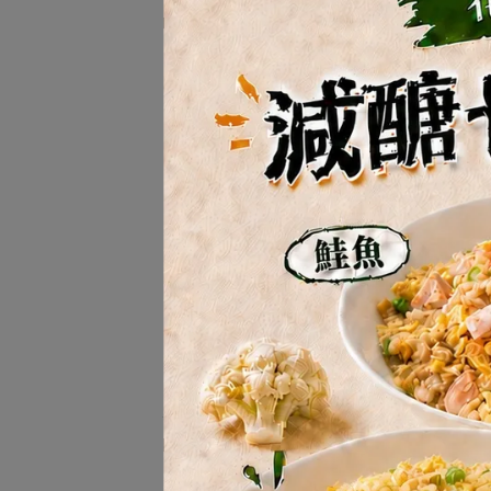
HOME KITCHEN
IQ
精選食譜
低卡天堂冰淇淋
低脂康福餃/減醣千張餃
3D減醣貝果
花椰菜米炒飯
舒肥肉品(牛/雞/豬)
好蔬果拉麵/順暢鮮蔬/義式
肉醬
原萃慢熬濃雞湯
健康營養專欄
211均衡飲食專區
輕鹽
關於我們
關於我們