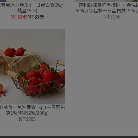
紫薯冰心地瓜 (一日蛋白質6%/
智利鮮凍無籽黑櫻桃 ・ 免洗
熱量15%)
500g (每包裝一日蛋白質15% /
20%)
NT$149
NT$165
NT$195
鮮凍莓・免洗即食1kg (一日蛋白
質1%/熱量2%/100g)
NT$385