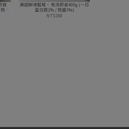
即食
美國鮮凍藍莓・ 免洗即食400g (一日
 熱量
蛋白質2% / 熱量3%)
NT$260