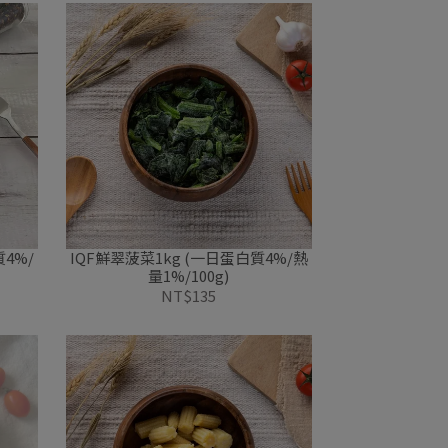
4%/
IQF鮮翠菠菜1kg (一日蛋白質4%/熱
量1%/100g)
NT$135