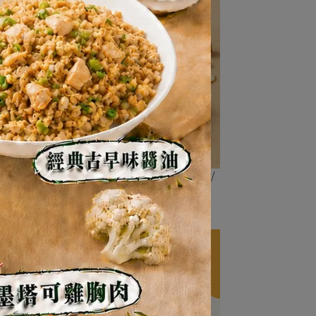
%/熱
醬香三杯菇菇150g(一日蛋白質6%/
熱量5%)
NT$89
NT$99