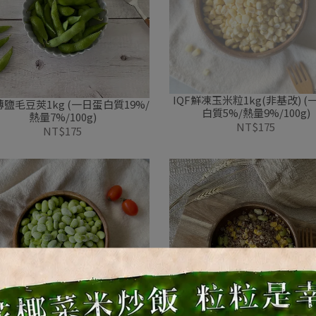
IQF鮮凍玉米粒1kg(非基改) (
薄鹽毛豆莢1kg (一日蛋白質19%/
白質5%/熱量9%/100g)
熱量7%/100g)
NT$175
NT$175