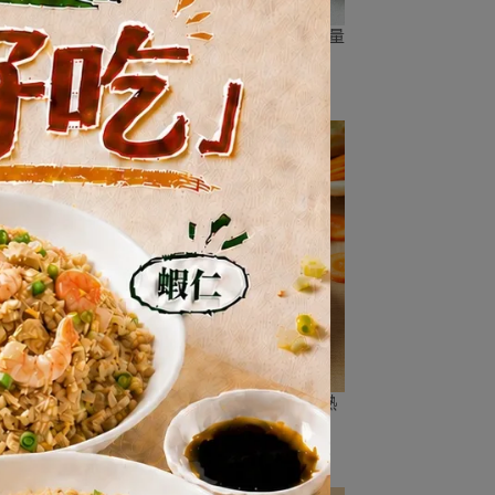
%/熱
藜麥毛豆蝦仁 (一日蛋白質42% / 熱量
14%)
NT$225
蛋白質
蝦鬆高麗菜150g(一日蛋白質7%/熱
量4%)
NT$79
NT$89