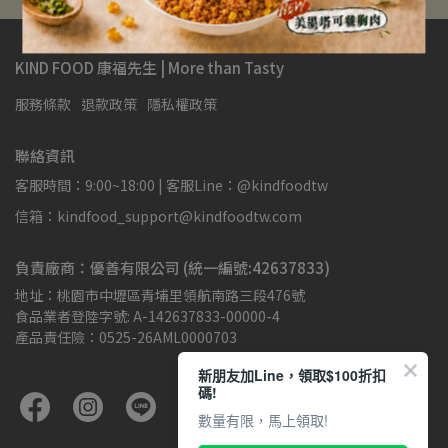
KIND FOOD 康福先生 | More than Tasty
服務條款
退款政策
隱私權政策
聯絡資訊
客服時間：9:00~18:00 | 客服Line：@kindfoodtw
信箱：kindfood_support@kindfoodtw.com
負責廠商：優善有限公司 (統一編號:42637833)
地址：桃園市中壢區青埔里領航南路三段476號
食品業者登陸字號: A-142637833-00000-4
產品責任險：0525-26AML0000703
新朋友加Line，領取$100折扣
碼!
數量有限，馬上領取!