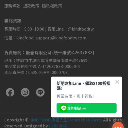
服務條款
退款政策
隱私權政策
聯絡資訊
客服時間：9:00~18:00 | 客服Line：@kindfoodtw
信箱：kindfood_support@kindfoodtw.com
負責廠商：優善有限公司 (統一編號:42637833)
地址：桃園市中壢區青埔里領航南路三段476號
食品業者登陸字號: A-142637833-00000-4
產品責任險：0525-26AML0000703
新朋友加Line，領取$100折扣
碼!
數量有限，馬上領取!
點擊連結Line
Copyright ©
KIND FOOD 康福先生 | More than Tasty
All Rights
Reserved.
Designed by
CYBERBIZ
.