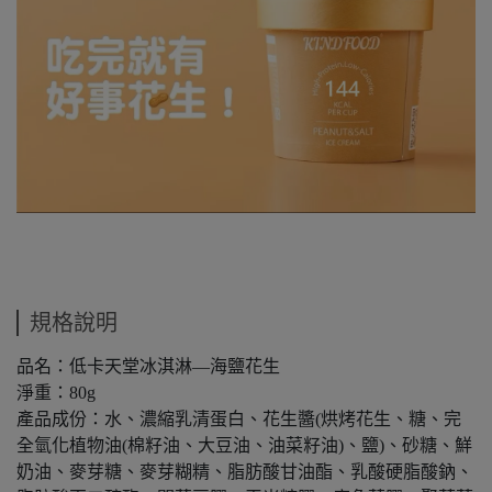
規格說明
品名：低卡天堂冰淇淋—海鹽花生
淨重：80g
產品成份：水、濃縮乳清蛋白、花生醬(烘烤花生、糖、完
全氫化植物油(棉籽油、大豆油、油菜籽油)、鹽)、砂糖、鮮
奶油、麥芽糖、麥芽糊精、脂肪酸甘油酯、乳酸硬脂酸鈉、