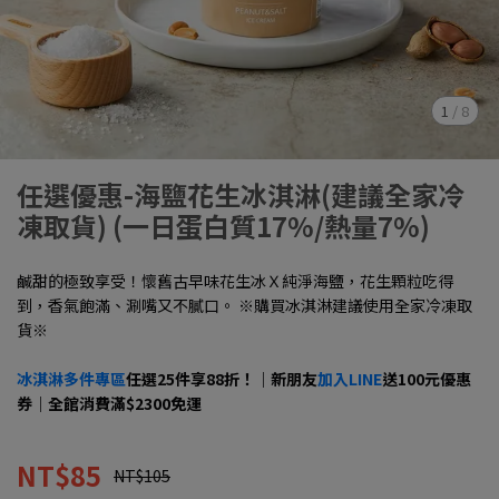
1
/
8
任選優惠-海鹽花生冰淇淋(建議全家冷
凍取貨) (一日蛋白質17%/熱量7%)
鹹甜的極致享受！懷舊古早味花生冰Ｘ純淨海鹽，花生顆粒吃得
到，香氣飽滿、涮嘴又不膩口。 ※購買冰淇淋建議使用全家冷凍取
貨※
冰淇淋多件專區
任選25件享88折！｜新朋友
加入LINE
送100元優惠
券｜全館消費滿$2300免運
NT$85
NT$105