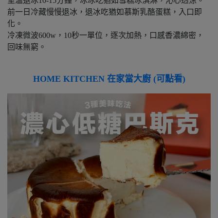
室溫退冰10-15分鐘，冰冰吃猶如雪糕冰淇淋，沁心透涼。
前一日冷藏慢慢退冰，退冰吃猶如慕斯乳酪蛋糕，入口即
化。
冷凍微波600w，10秒一單位，逐次加熱，口感香濃綿密，
回味無窮。
HOME KITCHEN 在家當大廚 (可點看)