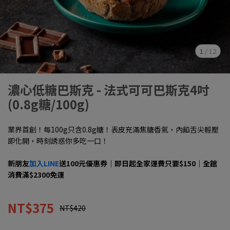
1
/
12
濃心低糖巴斯克 - 法式可可巴斯克4吋
(0.8g糖/100g)
業界首創！每100g只含0.8g糖！表皮充滿焦糖香氣，內餡舌尖輕壓
即化開，時刻誘惑你多吃一口！
新朋友
加入LINE
送100元優惠券｜即日起全家運費只要$150｜全館
消費滿$2300免運
NT$375
NT$420