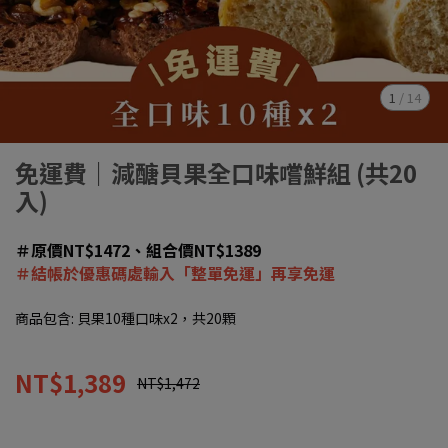
1
/
14
免運費｜減醣貝果全口味嚐鮮組 (共20
入)
＃原價NT$1472、組合價NT$1389
＃結帳於優惠碼處輸入「整單免運」再享免運
商品包含: 貝果10種口味x2，共20顆
NT$1,389
NT$1,472