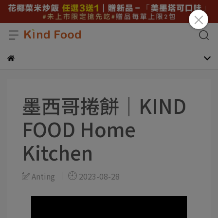
墨西哥捲餅｜KIND
FOOD Home
Kitchen
Anting
2023-08-28