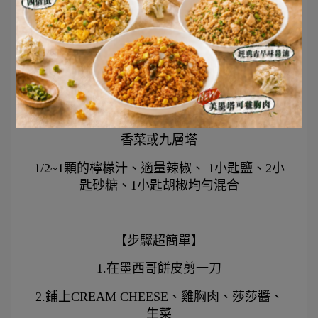
✅生菜 適量
✅墨西哥餅皮
【莎莎醬製作】
將2顆牛番茄、半顆洋蔥、4~5瓣蒜頭、1小把
香菜或九層塔
1/2~1顆的檸檬汁、適量辣椒、 1小匙鹽、2小
匙砂糖、1小匙胡椒均勻混合
【步驟超簡單】
1.在墨西哥餅皮剪一刀
2.鋪上CREAM CHEESE、雞胸肉、莎莎醬、
生菜