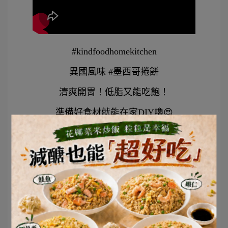
#kindfoodhomekitchen
異國風味 #墨西哥捲餅
清爽開胃！低脂又能吃飽！
準備好食材就能在家DIY嚕😍
【食材】
✅雞胸肉：
舒肥雞胸-德州BBQ
✅莎莎醬
✅CREAM CHEESE 適量