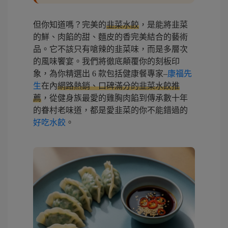
但你知道嗎？完美的
韭菜水餃
，是能將韭菜
的鮮、肉餡的甜、麵皮的香完美結合的藝術
品。它不該只有嗆辣的韭菜味，而是多層次
的風味饗宴。我們將徹底顛覆你的刻板印
象，為你精選出 6 款包括健康餐專家–
康福先
生
在內
網路熱銷、口碑滿分的韭菜水餃推
薦
，從健身族最愛的雞胸肉餡到傳承數十年
的眷村老味道，都是愛韭菜的你不能錯過的
好吃水餃
。