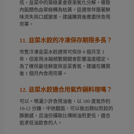
低，韭菜中的葉綠素會逐漸氧化分解，導致
內餡顏色由翠綠轉為枯黃。這通常伴隨著鮮
味流失與口感變差，建議購買後應盡快食用
完畢。
11. 韭菜水餃的冷凍保存期限多長？
市售冷凍韭菜水餃通常可保存 6 個月至 1
年，但家用冰箱頻繁開關會影響溫度穩定。
為了確保最佳鮮度與韭菜香氣，建議在購買
後 1 個月內食用完畢。
12. 韭菜水餃適合用氣炸鍋料理嗎？
可以。噴灑少許食用油後，以 180 度氣炸約
10-12 分鐘，中途翻面，可以做出類似煎餃的
酥脆感，且油份攝取比傳統油煎更低，適合
追求低油飲食的人。