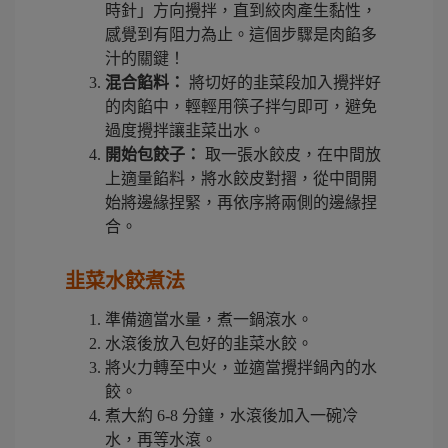
時針」方向攪拌，直到絞肉產生黏性，
感覺到有阻力為止。這個步驟是肉餡多
汁的關鍵！
混合餡料：
將切好的韭菜段加入攪拌好
的肉餡中，輕輕用筷子拌勻即可，避免
過度攪拌讓韭菜出水。
開始包餃子：
取一張水餃皮，在中間放
上適量餡料，將水餃皮對摺，從中間開
始將邊緣捏緊，再依序將兩側的邊緣捏
合。
韭菜水餃煮法
準備適當水量，煮一鍋滾水。
水滾後放入包好的韭菜水餃。
將火力轉至中火，並適當攪拌鍋內的水
餃。
煮大約 6-8 分鐘，水滾後加入一碗冷
水，再等水滾。