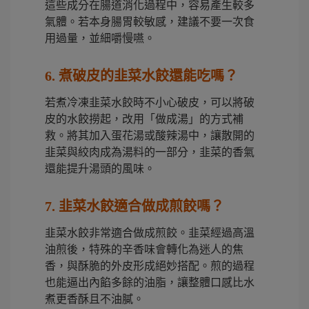
這些成分在腸道消化過程中，容易產生較多
氣體。若本身腸胃較敏感，建議不要一次食
用過量，並細嚼慢嚥。
6. 煮破皮的韭菜水餃還能吃嗎？
若煮冷凍韭菜水餃時不小心破皮，可以將破
皮的水餃撈起，改用「做成湯」的方式補
救。將其加入蛋花湯或酸辣湯中，讓散開的
韭菜與絞肉成為湯料的一部分，韭菜的香氣
還能提升湯頭的風味。
7. 韭菜水餃適合做成煎餃嗎？
韭菜水餃非常適合做成煎餃。韭菜經過高溫
油煎後，特殊的辛香味會轉化為迷人的焦
香，與酥脆的外皮形成絕妙搭配。煎的過程
也能逼出內餡多餘的油脂，讓整體口感比水
煮更香酥且不油膩。