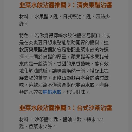
韭菜水餃沾醬推薦 2：清爽果醋沾醬
材料： 水果醋 2 匙、日式醬油 1 匙、薑絲少
許。
特色： 若你覺得傳統水餃沾醬容易膩口，或
是在炎炎夏日想來點能幫助開胃的醬料，這
款
清爽果醋沾醬
將會是搭配韭菜水餃的好選
擇。不同於烏醋的厚重，蘋果醋等水果醋帶
來的是一股清新、甘甜的果香酸味，能有效
地化解油膩感，讓味蕾煥然一新。搭配上提
鮮去腥的薑絲，更能凸顯韭菜本身的清甜滋
味，這款沾醬不僅適合搭配韭菜水餃，海鮮
類的水餃如
鮮蝦水餃
，也很對味。
韭菜水餃沾醬推薦 3：台式沙茶沾醬
材料： 沙茶醬 1 匙、醬油 2 匙、蒜末 1/2
匙、香菜末少許。