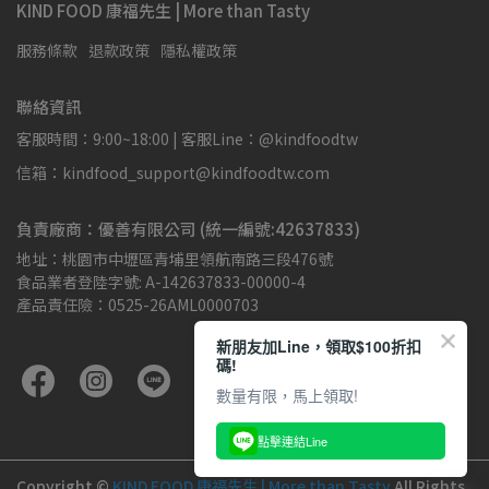
KIND FOOD 康福先生 | More than Tasty
服務條款
退款政策
隱私權政策
聯絡資訊
客服時間：9:00~18:00 | 客服Line：@kindfoodtw
信箱：kindfood_support@kindfoodtw.com
負責廠商：優善有限公司 (統一編號:42637833)
地址：桃園市中壢區青埔里領航南路三段476號
食品業者登陸字號: A-142637833-00000-4
產品責任險：0525-26AML0000703
新朋友加Line，領取$100折扣
碼!
數量有限，馬上領取!
點擊連結Line
Copyright ©
KIND FOOD 康福先生 | More than Tasty
All Rights