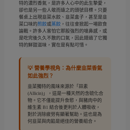
特的濃烈香氣，是許多人心中的此生摯愛，
卻也是另一些人敬而遠之的頭號目標。只要
餐桌上出現韭菜水餃、韭菜盒子，甚至是韭
菜口味的
煎餃
或
蒸餃
，往往會掀起一場飲食
論戰。許多人害怕它那股強烈的嗆鼻感，或
是吃完後久久不散的口氣，因此錯過了它獨
特的鮮甜滋味，實在是有點可惜。
💡 營養學視角：為什麼韭菜香氣
如此強烈？
韭菜獨特的風味來源於「蒜素
(Allicin)」，這是一種天然的含硫化合
物。它不僅能提升食慾，與豬肉中的
維生素 B1 結合後更利於人體吸收，
對於消除疲勞有顯著幫助。這也是為
何韭菜與肉餡是絕佳的營養組合。