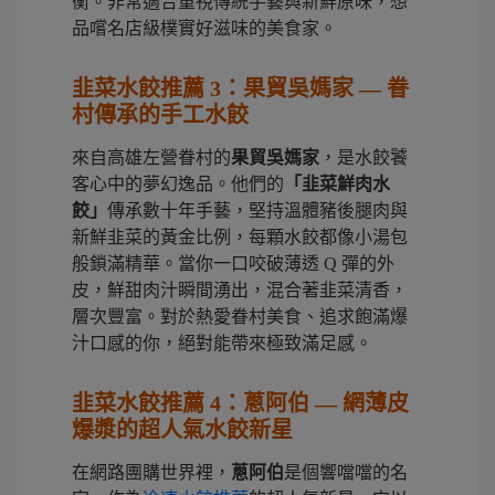
衡。非常適合重視傳統手藝與新鮮原味，想
品嚐名店級樸實好滋味的美食家。
韭菜水餃推薦 3：果貿吳媽家 — 眷
村傳承的手工水餃
來自高雄左營眷村的
果貿吳媽家
，是水餃饕
客心中的夢幻逸品。他們的
「韭菜鮮肉水
餃」
傳承數十年手藝，堅持溫體豬後腿肉與
新鮮韭菜的黃金比例，每顆水餃都像小湯包
般鎖滿精華。當你一口咬破薄透 Q 彈的外
皮，鮮甜肉汁瞬間湧出，混合著韭菜清香，
層次豐富。對於熱愛眷村美食、追求飽滿爆
汁口感的你，絕對能帶來極致滿足感。
韭菜水餃推薦 4：蔥阿伯 — 網薄皮
爆漿的超人氣水餃新星
在網路團購世界裡，
蔥阿伯
是個響噹噹的名