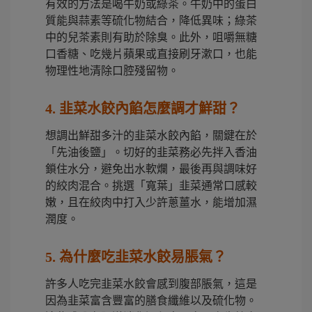
有效的方法是喝牛奶或綠茶。牛奶中的蛋白
質能與蒜素等硫化物結合，降低異味；綠茶
中的兒茶素則有助於除臭。此外，咀嚼無糖
口香糖、吃幾片蘋果或直接刷牙漱口，也能
物理性地清除口腔殘留物。
4. 韭菜水餃內餡怎麼調才鮮甜？
想調出鮮甜多汁的韭菜水餃內餡，關鍵在於
「先油後鹽」。切好的韭菜務必先拌入香油
鎖住水分，避免出水軟爛，最後再與調味好
的絞肉混合。挑選「寬葉」韭菜通常口感較
嫩，且在絞肉中打入少許蔥薑水，能增加濕
潤度。
5. 為什麼吃韭菜水餃易脹氣？
許多人吃完韭菜水餃會感到腹部脹氣，這是
因為韭菜富含豐富的膳食纖維以及硫化物。