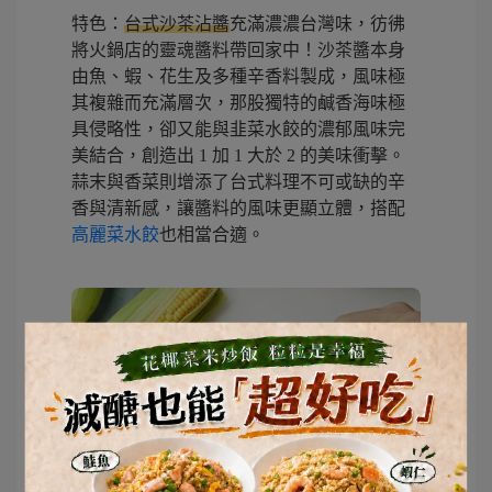
特色：
台式沙茶沾醬
充滿濃濃台灣味，彷彿
將火鍋店的靈魂醬料帶回家中！沙茶醬本身
由魚、蝦、花生及多種辛香料製成，風味極
其複雜而充滿層次，那股獨特的鹹香海味極
具侵略性，卻又能與韭菜水餃的濃郁風味完
美結合，創造出 1 加 1 大於 2 的美味衝擊。
蒜末與香菜則增添了台式料理不可或缺的辛
香與清新感，讓醬料的風味更顯立體，搭配
高麗菜水餃
也相當合適。