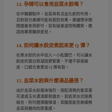
13. 孕婦可以食用韭菜水餃嗎？
在中醫觀點中，韭菜具有活血化瘀的作用，
且對部分產婦可能有退奶效果。建議懷孕期
間適量食用即可，若有疑慮或特殊體質，應
諮詢專業醫師意見。
14. 如何讓水餃皮煮起來更 Q 彈？
在煮水餃的水中加入一小匙鹽巴，可以讓水
餃皮的蛋白質凝固更緊實，不僅不容易破
皮，口感也會更加 Q 彈有勁。
15. 韭菜水餃與什麼湯品最搭？
由於韭菜水餃風味強烈，搭配清爽的紫菜蛋
花湯或玉米濃湯都很適合。若追求台式經典
組合，則可選擇酸辣湯，其酸度能完美緩解
韭菜與豬肉的厚重感。