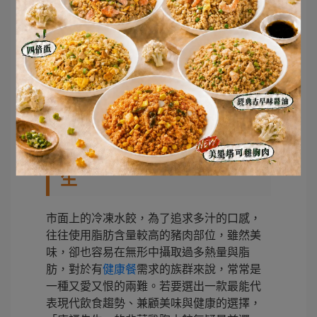
圖／康福先生
冷凍水餃推薦品牌–康福先
生
市面上的冷凍水餃，為了追求多汁的口感，
往往使用脂肪含量較高的豬肉部位，雖然美
味，卻也容易在無形中攝取過多熱量與脂
肪，對於有
健康餐
需求的族群來說，常常是
一種又愛又恨的兩難。若要選出一款最能代
表現代飲食趨勢、兼顧美味與健康的選擇，