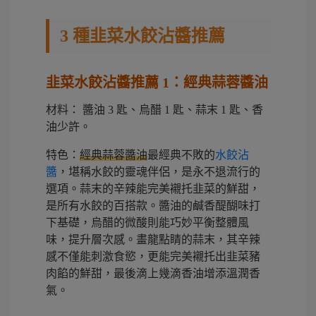
3 種韭菜水餃沾醬推薦
韭菜水餃沾醬推薦 1：經典蒜蓉醬油
材料： 醬油 3 匙、烏醋 1 匙、蒜末 1 匙、香
油少許。
特色：
經典蒜蓉醬油
最經典不敗的
水餃沾
醬
，堪稱水餃的靈魂伴侶，是永不退流行的
選項。蒜末的辛辣能完美襯托韭菜的鮮甜，
是所有水餃的百搭款。醬油的鹹香醍醐味打
下基礎，烏醋的微酸則能巧妙平衡整體風
味，提升層次感。畫龍點睛的蒜末，其辛辣
感不僅能刺激食慾，更能完美襯托出韭菜豬
肉餡的鮮甜，最後滴上幾滴香油增添溫潤香
氣。