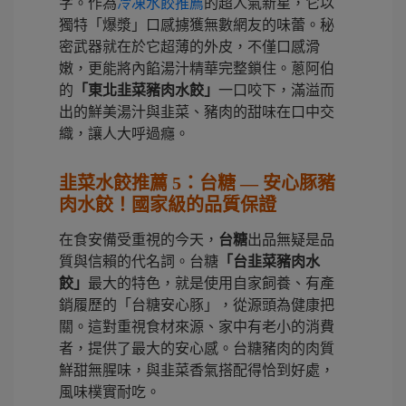
字。作為
冷凍水餃推薦
的超人氣新星，它以
獨特「爆漿」口感擄獲無數網友的味蕾。秘
密武器就在於它超薄的外皮，不僅口感滑
嫩，更能將內餡湯汁精華完整鎖住。蔥阿伯
的
「東北韭菜豬肉水餃」
一口咬下，滿溢而
出的鮮美湯汁與韭菜、豬肉的甜味在口中交
織，讓人大呼過癮。
韭菜水餃推薦 5：台糖 — 安心豚豬
肉水餃！國家級的品質保證
在食安備受重視的今天，
台糖
出品無疑是品
質與信賴的代名詞。台糖
「台韭菜豬肉水
餃」
最大的特色，就是使用自家飼養、有產
銷履歷的「台糖安心豚」，從源頭為健康把
關。這對重視食材來源、家中有老小的消費
者，提供了最大的安心感。台糖豬肉的肉質
鮮甜無腥味，與韭菜香氣搭配得恰到好處，
風味樸實耐吃。