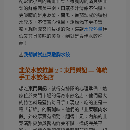
配彰化小農的新鮮韭菜。雞胸肉的清爽與韭
菜的鮮甜完美平衡，口感多汁清甜不油膩。
更吸睛的是用菠菜、南瓜、番茄製成的繽紛
水餃皮，不僅賞心悅目，還增添了更多營
養。想解饞又怕負擔的你，這款
水餃熱量
極
低又兼具美味的美食，絕對是最佳水餃推
薦！
🥟
我想試試韭菜雞胸水餃
韭菜水餃推薦 2：東門興記 — 傳統
手工水餃名店
想吃
東門興記
，就得有排隊的心理準備！這
家位於東門市場的傳奇水餃名店，他們最大
的特色就是堅持每日手工現包，吃的正是一
種「新鮮」的醍醐味。他們的「
韭菜豬肉水
餃
」外皮厚實有嚼勁，麵香十足；內餡的韭
菜清甜爽脆與豬肉鮮美不膩，達成完美平