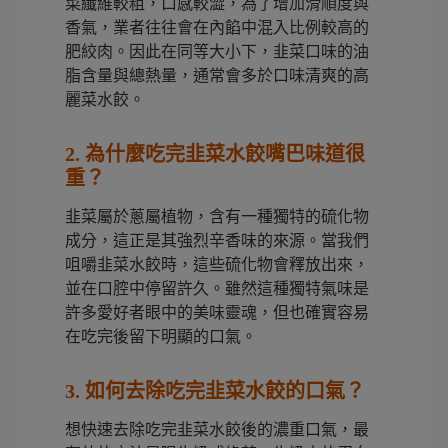
菜纖維較粗，口感較澀，為了增加滑順度與
香氣，業者往往會在內餡中混入比例較高的
肥絞肉。因此在同等大小下，韭菜口味的油
脂含量與總熱量，通常會多於口味清爽的高
麗菜水餃。
2. 為什麼吃完韭菜水餃嘴巴味道很
重？
韭菜屬於蔥屬植物，含有一種獨特的硫化物
成分，這正是其強烈辛香味的來源。當我們
咀嚼韭菜水餃時，這些硫化物會釋放出來，
並在口腔中停留許久。雖然這種獨特氣味是
許多愛好者眼中的美味靈魂，但也確實容易
在吃完後留下明顯的口氣。
3. 如何去除吃完韭菜水餃的口氣？
想快速去除吃完韭菜水餃後的濃重口氣，最