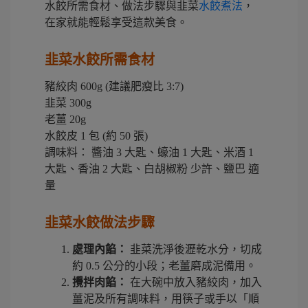
水餃所需食材、做法步驟與韭菜
水餃煮法
，
在家就能輕鬆享受這款美食。
韭菜水餃所需食材
豬絞肉 600g (建議肥瘦比 3:7)
韭菜 300g
老薑 20g
水餃皮 1 包 (約 50 張)
調味料： 醬油 3 大匙、蠔油 1 大匙、米酒 1
大匙、香油 2 大匙、白胡椒粉 少許、鹽巴 適
量
韭菜水餃做法步驟
處理內餡：
韭菜洗淨後瀝乾水分，切成
約 0.5 公分的小段；老薑磨成泥備用。
攪拌肉餡：
在大碗中放入豬絞肉，加入
薑泥及所有調味料，用筷子或手以「順