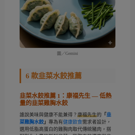
圖／Gemini
6 款韭菜水餃推薦
韭菜水餃推薦 1：康福先生 — 低熱
量的韭菜雞胸水餃
誰說美味與健康不能兼得？
康福先生
的
「
韭
菜雞胸水餃
」
專為有
健康飲食
需求者設計，
選用低脂高蛋白的雞胸肉取代傳統豬肉，搭