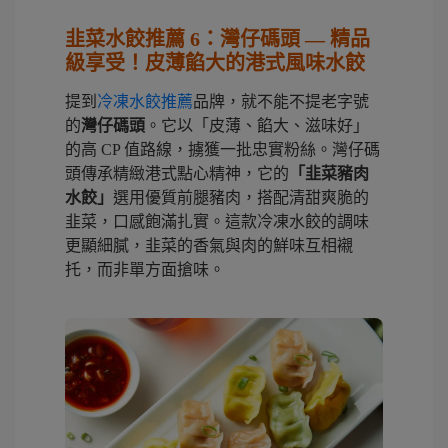
韭菜水餃推薦 6：灣仔碼頭 — 精品
級享受！皮薄餡大的港式風味水餃
提到
冷凍水餃推薦
品牌，就不能不提老字號
的
灣仔碼頭
。它以「皮薄、餡大、滋味好」
的高 CP 值路線，擄獲一批忠實粉絲。灣仔碼
頭傳承精緻港式點心精神，它的
「韭菜豬肉
水餃」
選用優質前腿豬肉，搭配清甜爽脆的
韭菜，口感飽滿扎實。這款冷凍水餃的調味
更顯細膩，韭菜的香氣與肉的鮮味互相襯
托，而非單方面搶味。