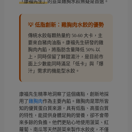
「康福先生」
的韭菜雞胸水餃無疑是首選。
💡 低脂創新：雞胸肉水餃的優勢
傳統水餃每顆熱量約 50-60 大卡，主
要來自豬肉油脂。康福先生研發的雞
胸肉內餡，將脂肪含量降低 50% 以
上，同時保留了鮮甜湯汁，是目前市
面上少數能同時滿足「低卡」與「爆
汁」需求的機能型水餃。
康福先生精準地洞察了這個痛點，創新地採
用了
雞胸肉
作為主要內餡。雞胸肉是眾所皆
知的優質蛋白質來源，具有低脂、高蛋白質
的特性，能提供身體足夠的營養，卻不會帶
來多餘的負擔。他們更貼心地使用菠菜、紅
蘿蔔、南瓜等天然蔬菜來製作水餃皮，不僅