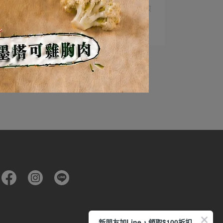
蛤？真的假的～～～？ 煎牛排不用洗鍋子？煎
牛排不用⋯
閱讀更多 ->
新朋友加Line，領取$100折扣