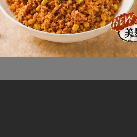
人氣隱藏版料理🔥10分鐘吃到軟嫩牛腱心 想從
雞胸、⋯
閱讀更多 ->
«
1
2
3
4
5
6
…
10
»