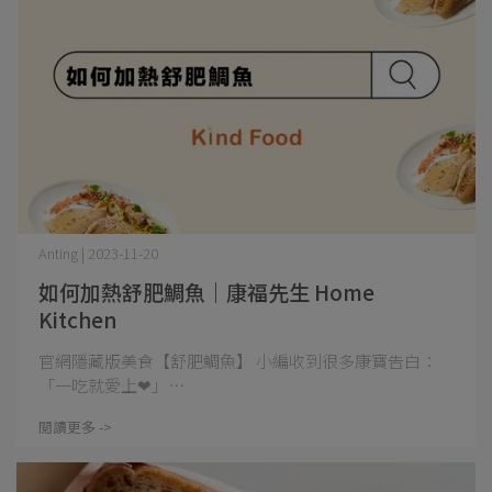
Anting | 2023-11-20
如何加熱舒肥鯛魚｜康福先生 Home
Kitchen
官網隱藏版美食【舒肥鯛魚】 小編收到很多康寶告白：
「一吃就愛上❤」⋯
閱讀更多 ->