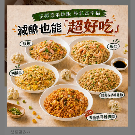
Anting | 2023-11-07
低卡牛排三明治｜康福先生 Home Kitchen
沒想到～ 🥩多汁鮮美沙朗牛排 🥯Q彈原味麥香貝果 結合
在一起這⋯
閱讀更多 ->