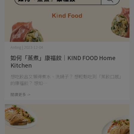
Anting | 2023-12-04
如何「蒸煮」康福餃｜KIND FOOD Home
Kitchen
想吃餃🥟又懶得煮水、洗鍋子？ 想輕鬆吃到「蒸餃口感」
的康福餃？ 想知⋯
閱讀更多 ->