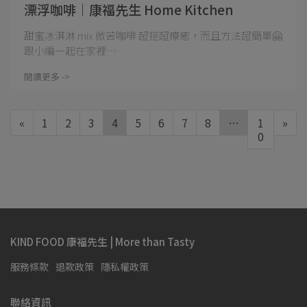
漂浮咖啡｜康福先生 Home Kitchen
甜蜜冰淇淋 mix 微苦咖啡 超搭超療癒，而且方法超簡單🤗
跟小編一起在家裡⋯
閱讀更多 ->
«
1
2
3
4
5
6
7
8
…
1
»
0
KIND FOOD 康福先生 | More than Tasty
服務條款
退款政策
隱私權政策
聯絡資訊